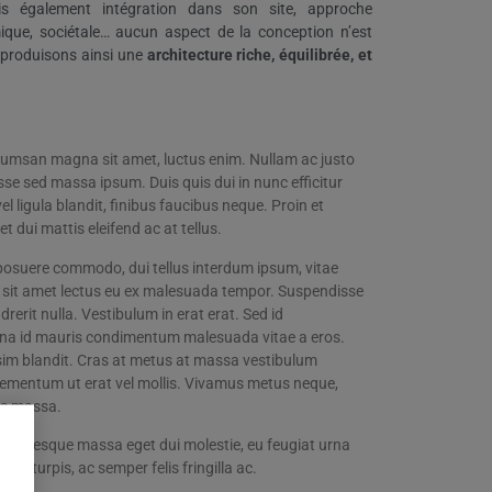
is également intégration dans son site, approche
mique, sociétale… aucun aspect de la conception n’est
s produisons ainsi une
architecture riche, équilibrée, et
umsan magna sit amet, luctus enim. Nullam ac justo
sse sed massa ipsum. Duis quis dui in nunc efficitur
vel ligula blandit, finibus faucibus neque. Proin et
 dui mattis eleifend ac at tellus.
posuere commodo, dui tellus interdum ipsum, vitae
 sit amet lectus eu ex malesuada tempor. Suspendisse
erit nulla. Vestibulum in erat erat. Sed id
rna id mauris condimentum malesuada vitae a eros.
sim blandit. Cras at metus at massa vestibulum
lementum ut erat vel mollis. Vivamus metus neque,
tis massa.
ellentesque massa eget dui molestie, eu feugiat urna
t turpis, ac semper felis fringilla ac.