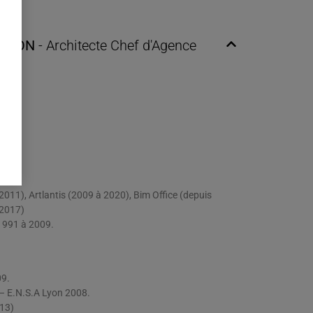
SAJON
- Architecte Chef d'Agence
009
2011), Artlantis (2009 à 2020), Bim Office (depuis
 2017)
 1991 à 2009.
9.
 – E.N.S.A Lyon 2008.
13)