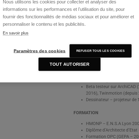
Nous utilisons les cookies pour collecter et analyser des
informations sur les performances et l'utilisation du site, pour
fournir des fonctionnalités de médias sociaux et pour améliorer et
Emmanuel NAUD-PAS
personnaliser le contenu et les publicités.
En savoir plus
Architecte D.E.A – H.M.O.N.P
Mention Recherche
Paramètres des cookies
REFUSER TOUS LES COOKIES
Diplomé de l’ENSA Lyon
PARCOURS
TOUT AUTORISER
Fondateur de l’agence en 2
BIM Manager
Beta testeur sur ArchiCAD (
2016), Twinmotion (depuis
Dessinateur – projeteur de
FORMATION
HMONP – E.N.S.A Lyon 200
Diplôme d’Architecte d’Etat
Formation OPC (GEPA – 20