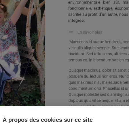
environnementale bien sûr, ma
fonctionnelle, esthétique, écono
sacrifié au profit d’un autre, nou
intégrée
.
En savoir plus
Maecenas id augue hendrerit, acc
vel nulla aliquet semper. Suspendi
tincidunt. Sed tellus eros, ultrices 
tempus ex. In bibendum sapien eget
Quisque maximus, dolor sit amet 
posuere dui lectus non eros. Nunc
quis maximus nisl, malesuada hendr
condimentum orci. Phasellus id u
Quisque molestie sed diam dignis
dapibus quis vitae neque. Etiam e
convallis at felis a, molestie lobor
Morbi nec erat odio. Vestibulum p
À propos des cookies sur ce site
malesuada. Etiam consectetur feugia