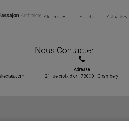
Ateliers
Projets
Actualités
Nous Contacter
l
Adresse
itectes.com
21 rue croix d'or - 73000 - Chambery