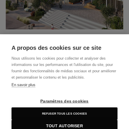
A propos des cookies sur ce site
Voir le film de présentation
Nous utilisons les cookies pour collecter et analyser des
Le concours d’Architecture consistait à concevoir une quarantaine
informations sur les performances et l'utilisation du site, pour
de logements dans un éco-hameau, avec donc une attente
fournir des fonctionnalités de médias sociaux et pour améliorer
environnementale forte.
et personnaliser le contenu et les publicités.
Nous avons d’emblée choisi d’adopter une posture originale :
l’approche par la question environnementale, et donc la
En savoir plus
« direction » de la maîtrise d’oeuvre par les bureaux d’études
concernés. Plutôt que l’architecte guide la conception, nous avons
Paramètres des cookies
laissé les bureaux d’études guider la réflexion.
Cette approche a permis de définir les invariants du projet :
REFUSER TOUS LES COOKIES
compacité, gestion du confort d’été, matériaux bio-sourcés, multi-
orientation des logements…
TOUT AUTORISER