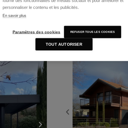
fournir des fonctionnalités de médias sociaux et pour améliorer et
Rénovation et extension d’une m
personnaliser le contenu et les publicités.
Extension de l’espace de vie sur l
En savoir plus
Création de Pergola en façade Sud
Modification des terrasses et a
Extension du garage.
Paramètres des cookies
REFUSER TOUS LES COOKIES
TOUT AUTORISER