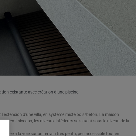
tion existante avec création d’une piscine.
et l’extension d’une villa, en système mixte bois/béton. La maison
 demi-niveaux, les niveaux inférieurs se situent sous le niveau de la
ccrochée à la voie sur un terrain très pentu, peu accessible tout en