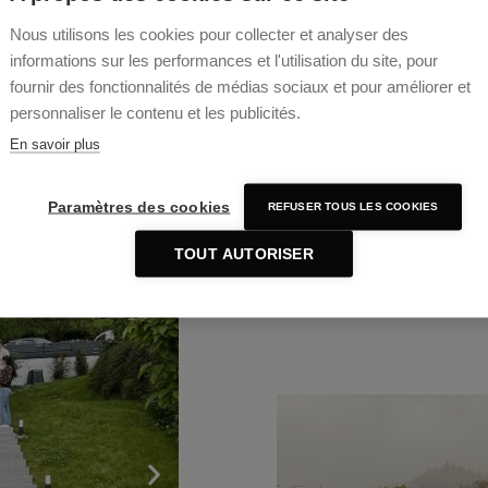
retrouvant une fonctionnalité plus fl
Nous utilisons les cookies pour collecter et analyser des
Nous avons décidé d’étendre la villa 
informations sur les performances et l'utilisation du site, pour
belvédère dans lequel prend place la 
L’extension nous a permis de doubler l
fournir des fonctionnalités de médias sociaux et pour améliorer et
personnaliser le contenu et les publicités.
Programme :
En savoir plus
Rénovation et extension d’un
L’entrée et le séjour se trouve
Création des chambres enfants
Paramètres des cookies
REFUSER TOUS LES COOKIES
Création du niveau de l’espace
l’habitation existante.
TOUT AUTORISER