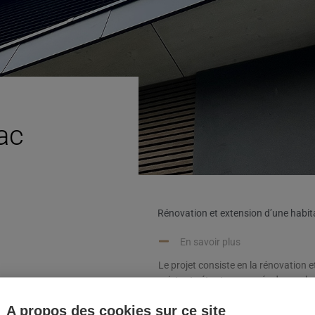
Lac
Rénovation et extension d’une habita
En savoir plus
Le projet consiste en la rénovation 
existante étant composée de nombreux
route en partie enterrée.
A propos des cookies sur ce site
Le défi était de rénover cette villa a