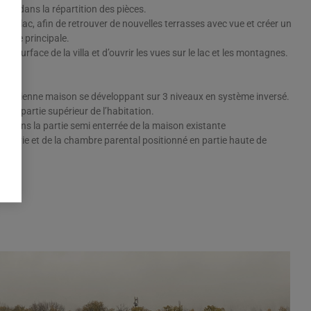
uide dans la répartition des pièces.
côté lac, afin de retrouver de nouvelles terrasses avec vue et créer un
pièce principale.
a surface de la villa et d’ouvrir les vues sur le lac et les montagnes.
e ancienne maison se développant sur 3 niveaux en système inversé.
nt en partie supérieur de l’habitation.
 dans la partie semi enterrée de la maison existante
 de vie et de la chambre parental positionné en partie haute de